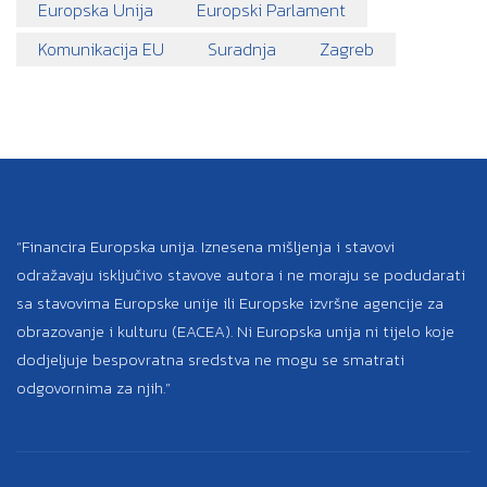
Europska Unija
Europski Parlament
Komunikacija EU
Suradnja
Zagreb
“Financira Europska unija. Iznesena mišljenja i stavovi
odražavaju isključivo stavove autora i ne moraju se podudarati
sa stavovima Europske unije ili Europske izvršne agencije za
obrazovanje i kulturu (EACEA). Ni Europska unija ni tijelo koje
dodjeljuje bespovratna sredstva ne mogu se smatrati
odgovornima za njih.”