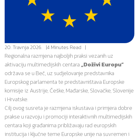
20. Travnja 2026.
4 Minutes Read
Regionalna razmjena najboljih praksi vezanih uz
aktivaciju multimedijskih centara
„Doživi Europu”
održava se u
Beč
, uz sudjelovanje predstavnika
Europskog parlamenta
te predstavništava
Europske
komisije
iz Austrije, Češke, Mađarske, Slovačke, Slovenije
i Hrvatske.
Cilj ovog susreta je razmjena iskustava i primjera dobre
prakse u razvoju i promociji interaktivnih multimedijskih
centara koji građanima približavaju rad europskih
institucija i ključne teme Europske unije na suvremen i