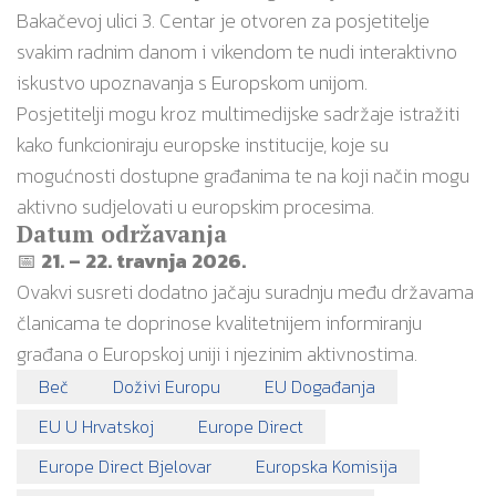
Bakačevoj ulici 3. Centar je otvoren za posjetitelje
svakim radnim danom i vikendom te nudi interaktivno
iskustvo upoznavanja s Europskom unijom.
Posjetitelji mogu kroz multimedijske sadržaje istražiti
kako funkcioniraju europske institucije, koje su
mogućnosti dostupne građanima te na koji način mogu
aktivno sudjelovati u europskim procesima.
Datum održavanja
📅
21. – 22. travnja 2026.
Ovakvi susreti dodatno jačaju suradnju među državama
članicama te doprinose kvalitetnijem informiranju
građana o Europskoj uniji i njezinim aktivnostima.
Beč
Doživi Europu
EU Događanja
EU U Hrvatskoj
Europe Direct
Europe Direct Bjelovar
Europska Komisija