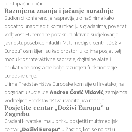
pristupačan način.
Razmjena znanja i jačanje suradnje
Sudionici konferencije raspravljaju o načinima kako
dodatno unaprijediti komunikaciju s građanima, povećati
vidljivost EU tema te potaknuti aktivno sudjelovanje
javnosti, posebice mladih. Multimedijski centri „Doživi
Europu” osmišljeni su kao prostori u kojima posjetitelji
mogu kroz interaktivne sadržaje, digitalne alate i
edukativne programe bolje razumjeti funkcioniranje
Europske unije.
U ime
Predstavništva Europske komisije u Hrvatskoj
na
događanju sudjeluje
Andrea Čović Vidović
, zamjenica
voditeljice Predstavništva i voditeljica medija.
Posjetite centar „Doživi Europu” u
Zagrebu
Građani Hrvatske imaju priliku posjetiti multimedijski
centar
„Doživi Europu”
u
Zagreb
, koji se nalazi u