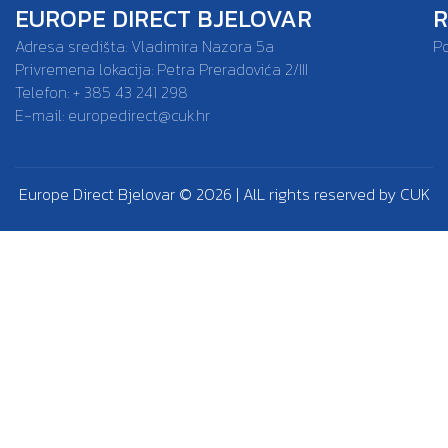
EUROPE DIRECT BJELOVAR
R
Adresa središta: Vladimira Nazora 5a
P
Privremena lokacija: Petra Preradovića 2/III
Telefon: + 385 43 241 298
E-mail:
europedirect@cuk.hr
Europe Direct Bjelovar © 2026 | AlL rights reserved by CUK