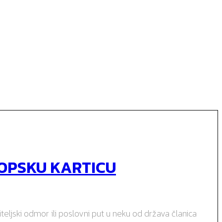
ROPSKU KARTICU
iteljski odmor ili poslovni put u neku od država članica