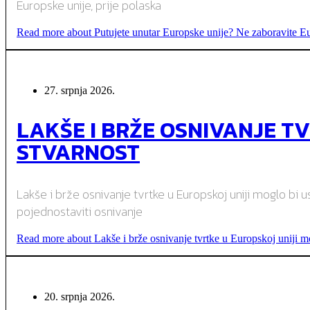
Europske unije, prije polaska
Read more about Putujete unutar Europske unije? Ne zaboravite Eu
27. srpnja 2026.
LAKŠE I BRŽE OSNIVANJE T
STVARNOST
Lakše i brže osnivanje tvrtke u Europskoj uniji moglo bi us
pojednostaviti osnivanje
Read more about Lakše i brže osnivanje tvrtke u Europskoj uniji mo
20. srpnja 2026.