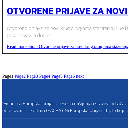
OTVORENE PRIJAVE ZA NOV
Otvorene prijave za novi krug programa stažiranja Blue Bo
puta program donosi
Read more about Otvorene prijave za novi krug programa stažiran
Page
1
Page
2
Page
3
Page
4
Page
5
Page
6
next
“Financira Europska unija. Iznesena mišljenja i stavovi odražav
obrazovanje i kulturu (EACEA). Ni Europska unija ni tijelo koj