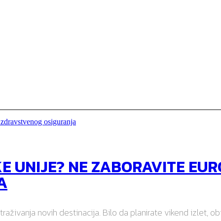
E UNIJE? NE ZABORAVITE EU
A
raživanja novih destinacija. Bilo da planirate vikend izlet, ob