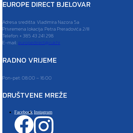
EUROPE DIRECT BJELOVAR
Adresa središta: Vladimira Nazora 5a
Privremena lokacija: Petra Preradovića 2/III
Telefon: + 385 43 241 298
E-mail:
europedirect@cuk.hr
RADNO VRIJEME
Pon-pet: 08:00 – 16:00
DRUŠTVENE MREŽE
Facebook
Instagram