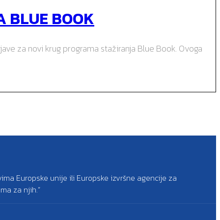
A BLUE BOOK
rijave za novi krug programa stažiranja Blue Book. Ovoga
vima Europske unije ili Europske izvršne agencije za
ma za njih.”