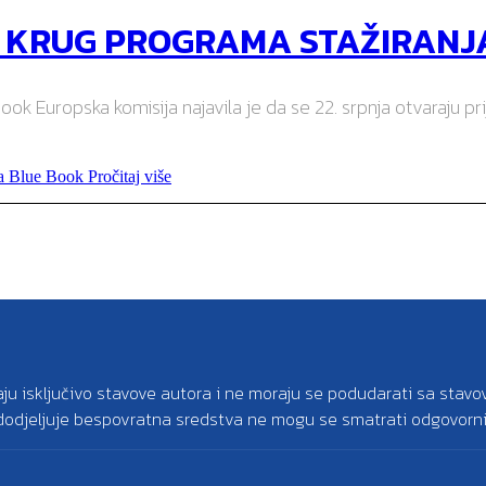
I KRUG PROGRAMA STAŽIRANJ
ok Europska komisija najavila je da se 22. srpnja otvaraju p
ja Blue Book
Pročitaj više
aju isključivo stavove autora i ne moraju se podudarati sa stavo
e dodjeljuje bespovratna sredstva ne mogu se smatrati odgovorni