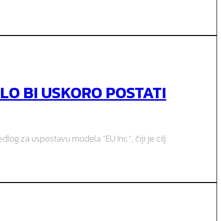
LO BI USKORO POSTATI
dlog za uspostavu modela “EU Inc.”, čiji je cilj