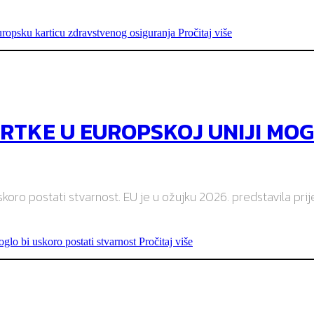
ropsku karticu zdravstvenog osiguranja
Pročitaj više
VRTKE U EUROPSKOJ UNIJI MOG
koro postati stvarnost. EU je u ožujku 2026. predstavila prije
glo bi uskoro postati stvarnost
Pročitaj više