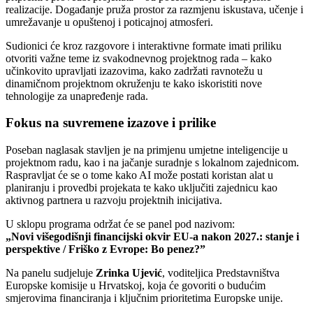
realizacije. Događanje pruža prostor za razmjenu iskustava, učenje i
umrežavanje u opuštenoj i poticajnoj atmosferi.
Sudionici će kroz razgovore i interaktivne formate imati priliku
otvoriti važne teme iz svakodnevnog projektnog rada – kako
učinkovito upravljati izazovima, kako zadržati ravnotežu u
dinamičnom projektnom okruženju te kako iskoristiti nove
tehnologije za unapređenje rada.
Fokus na suvremene izazove i prilike
Poseban naglasak stavljen je na primjenu umjetne inteligencije u
projektnom radu, kao i na jačanje suradnje s lokalnom zajednicom.
Raspravljat će se o tome kako AI može postati koristan alat u
planiranju i provedbi projekata te kako uključiti zajednicu kao
aktivnog partnera u razvoju projektnih inicijativa.
U sklopu programa održat će se panel pod nazivom:
„Novi višegodišnji financijski okvir EU-a nakon 2027.: stanje i
perspektive / Friško z Evrope: Bo penez?”
Na panelu sudjeluje
Zrinka Ujević
, voditeljica
Predstavništva
Europske komisije u Hrvatskoj
, koja će govoriti o budućim
smjerovima financiranja i ključnim prioritetima Europske unije.