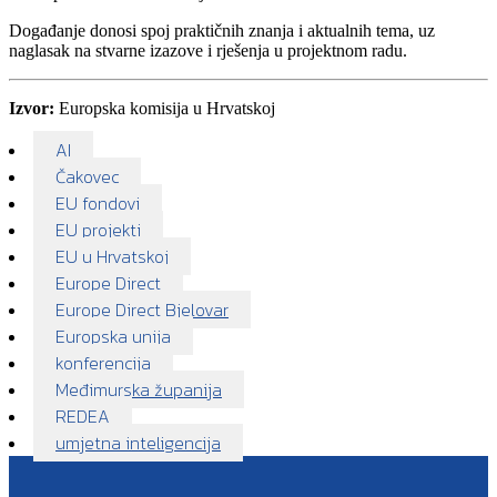
Događanje donosi spoj praktičnih znanja i aktualnih tema, uz
naglasak na stvarne izazove i rješenja u projektnom radu.
Izvor:
Europska komisija u Hrvatskoj
AI
Čakovec
EU fondovi
EU projekti
EU u Hrvatskoj
Europe Direct
Europe Direct Bjelovar
Europska unija
konferencija
Međimurska županija
REDEA
umjetna inteligencija