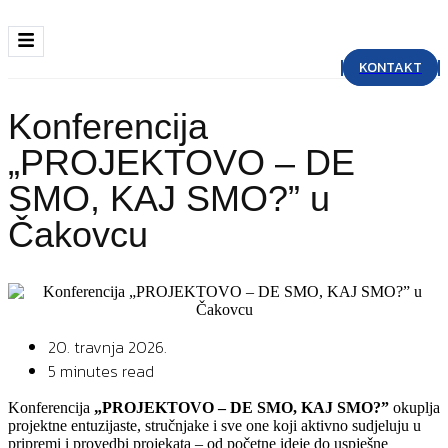
KONTAKT
Konferencija
„PROJEKTOVO – DE
SMO, KAJ SMO?” u
Čakovcu
20. travnja 2026.
5 minutes read
Konferencija
„PROJEKTOVO – DE SMO, KAJ SMO?”
okuplja
projektne entuzijaste, stručnjake i sve one koji aktivno sudjeluju u
pripremi i provedbi projekata – od početne ideje do uspješne