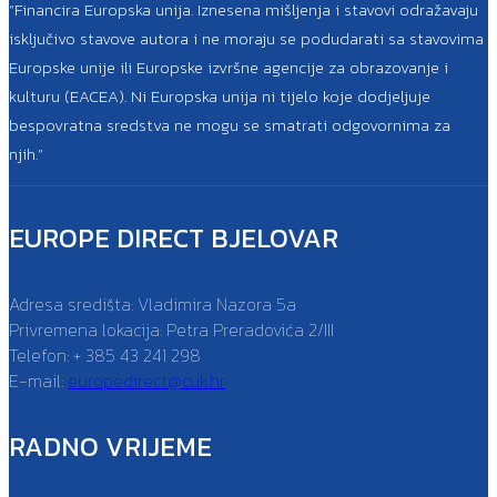
“Financira Europska unija. Iznesena mišljenja i stavovi odražavaju
isključivo stavove autora i ne moraju se podudarati sa stavovima
Europske unije ili Europske izvršne agencije za obrazovanje i
kulturu (EACEA). Ni Europska unija ni tijelo koje dodjeljuje
bespovratna sredstva ne mogu se smatrati odgovornima za
njih.”
EUROPE DIRECT BJELOVAR
Adresa središta: Vladimira Nazora 5a
Privremena lokacija: Petra Preradovića 2/III
Telefon: + 385 43 241 298
E-mail:
europedirect@cuk.hr
RADNO VRIJEME