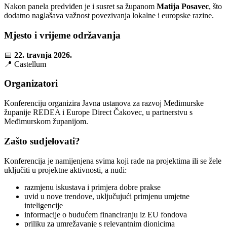
Nakon panela predviđen je i susret sa županom
Matija Posavec
, što
dodatno naglašava važnost povezivanja lokalne i europske razine.
Mjesto i vrijeme održavanja
📅
22. travnja 2026.
📍
Castellum
Organizatori
Konferenciju organizira Javna ustanova za razvoj Međimurske
županije REDEA i Europe Direct Čakovec, u partnerstvu s
Međimurskom županijom.
Zašto sudjelovati?
Konferencija je namijenjena svima koji rade na projektima ili se žele
uključiti u projektne aktivnosti, a nudi:
razmjenu iskustava i primjera dobre prakse
uvid u nove trendove, uključujući primjenu umjetne
inteligencije
informacije o budućem financiranju iz EU fondova
priliku za umrežavanje s relevantnim dionicima