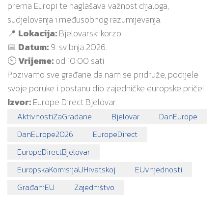
prema Europi te naglašava važnost dijaloga,
sudjelovanja i međusobnog razumijevanja.
📍
Lokacija:
Bjelovarski korzo
📅
Datum:
9. svibnja 2026.
🕙
Vrijeme:
od 10:00 sati
Pozivamo sve građane da nam se pridruže, podijele
svoje poruke i postanu dio zajedničke europske priče!
Izvor:
Europe Direct Bjelovar
AktivnostiZaGradane
Bjelovar
DanEurope
DanEurope2026
EuropeDirect
EuropeDirectBjelovar
EuropskaKomisijaUHrvatskoj
EUvrijednosti
GrađaniEU
Zajedništvo