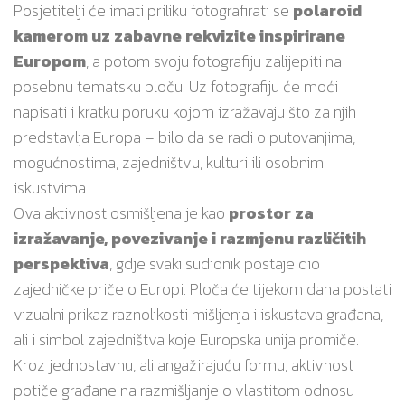
Posjetitelji će imati priliku fotografirati se
polaroid
kamerom uz zabavne rekvizite inspirirane
Europom
, a potom svoju fotografiju zalijepiti na
posebnu tematsku ploču. Uz fotografiju će moći
napisati i kratku poruku kojom izražavaju što za njih
predstavlja Europa – bilo da se radi o putovanjima,
mogućnostima, zajedništvu, kulturi ili osobnim
iskustvima.
Ova aktivnost osmišljena je kao
prostor za
izražavanje, povezivanje i razmjenu različitih
perspektiva
, gdje svaki sudionik postaje dio
zajedničke priče o Europi. Ploča će tijekom dana postati
vizualni prikaz raznolikosti mišljenja i iskustava građana,
ali i simbol zajedništva koje Europska unija promiče.
Kroz jednostavnu, ali angažirajuću formu, aktivnost
potiče građane na razmišljanje o vlastitom odnosu