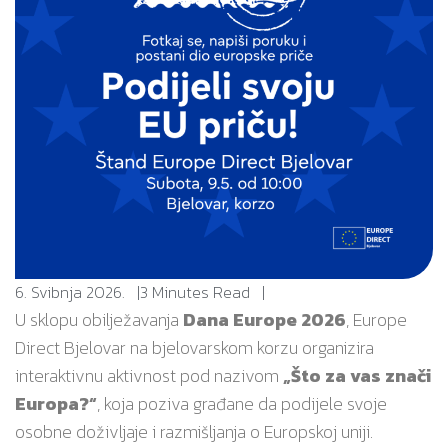
6. Svibnja 2026.
3 Minutes Read
U sklopu obilježavanja
Dana Europe 2026
, Europe
Direct Bjelovar na bjelovarskom korzu organizira
interaktivnu aktivnost pod nazivom
„Što za vas znači
Europa?“
, koja poziva građane da podijele svoje
osobne doživljaje i razmišljanja o Europskoj uniji.