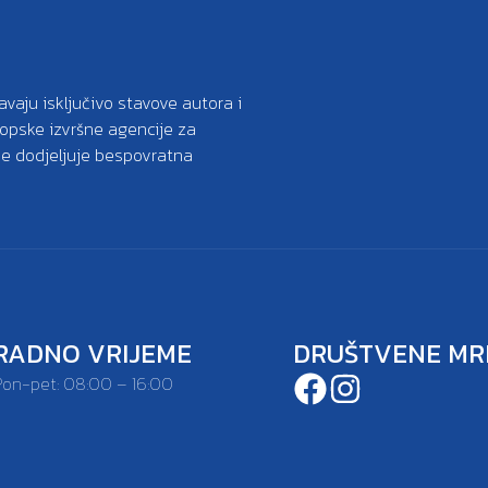
avaju isključivo stavove autora i
ropske izvršne agencije za
oje dodjeljuje bespovratna
RADNO VRIJEME
DRUŠTVENE MR
Pon-pet: 08:00 – 16:00