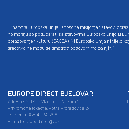
“Financira Europska unija. Iznesena mišljenja i stavovi odraž
ne moraju se podudarati sa stavovima Europske unije ili Eu
obrazovanje i kulturu (EACEA). Ni Europska unija ni tijelo k
sredstva ne mogu se smatrati odgovornima za njih.”
EUROPE DIRECT BJELOVAR
Adresa središta: Vladimira Nazora 5a
Privremena lokacija: Petra Preradovića 2/III
Telefon: + 385 43 241 298
E-mail:
europedirect@cuk.hr