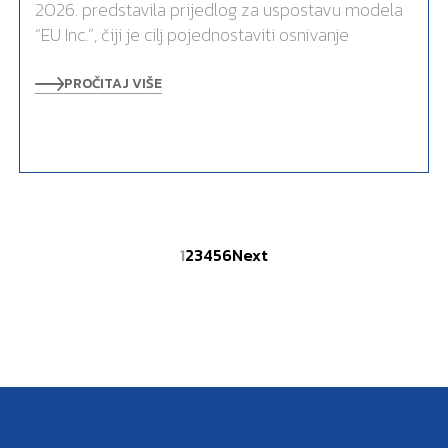
2026. predstavila prijedlog za uspostavu modela
“EU Inc.”, čiji je cilj pojednostaviti osnivanje
PROČITAJ VIŠE
1
2
3
4
5
6
Next