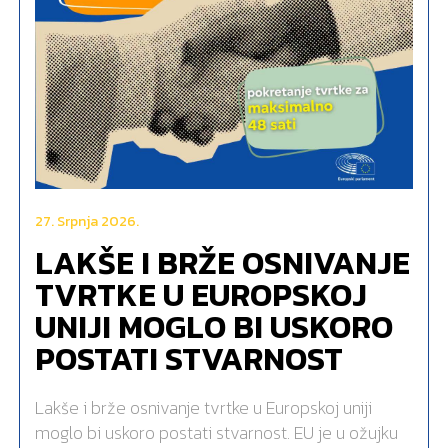
27. Srpnja 2026.
LAKŠE I BRŽE OSNIVANJE
TVRTKE U EUROPSKOJ
UNIJI MOGLO BI USKORO
POSTATI STVARNOST
Lakše i brže osnivanje tvrtke u Europskoj uniji
moglo bi uskoro postati stvarnost. EU je u ožujku