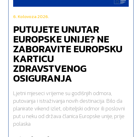
6. Kolovoza 2026.
PUTUJETE UNUTAR
EUROPSKE UNIJE? NE
ZABORAVITE EUROPSKU
KARTICU
ZDRAVSTVENOG
OSIGURANJA
Ljetni mjeseci vrijeme su godišnjih odmora,
putovanja i istraživanja novih destinacija. Bilo da
planirate vikend izlet, obiteljski odmor ili poslovni
put u neku od država članica Europske unije, prije
polaska