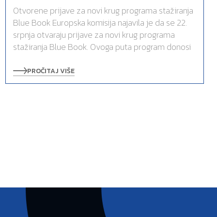
Otvorene prijave za novi krug programa stažiranja
Blue Book Europska komisija najavila je da se 22.
srpnja otvaraju prijave za novi krug programa
stažiranja Blue Book. Ovoga puta program donosi
PROČITAJ VIŠE