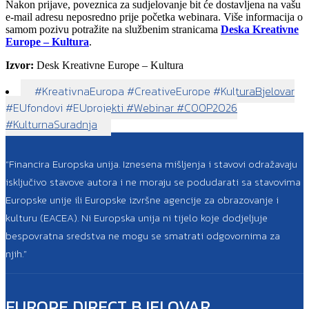
Nakon prijave, poveznica za sudjelovanje bit će dostavljena na vašu
e-mail adresu neposredno prije početka webinara. Više informacija o
samom pozivu potražite na službenim stranicama
Deska Kreativne
Europe – Kultura
.
Izvor:
Desk Kreativne Europe – Kultura
#KreativnaEuropa #CreativeEurope #KulturaBjelovar
#EUfondovi #EUprojekti #Webinar #COOP2026
#KulturnaSuradnja
“Financira Europska unija. Iznesena mišljenja i stavovi odražavaju
isključivo stavove autora i ne moraju se podudarati sa stavovima
Europske unije ili Europske izvršne agencije za obrazovanje i
kulturu (EACEA). Ni Europska unija ni tijelo koje dodjeljuje
bespovratna sredstva ne mogu se smatrati odgovornima za
njih.”
EUROPE DIRECT BJELOVAR