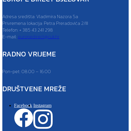
Adresa središta: Vladimira Nazora 5a
Privremena lokacija: Petra Preradovića 2/III
Telefon: + 385 43 241 298
E-mail:
europedirect@cuk.hr
RADNO VRIJEME
Pon-pet: 08:00 – 16:00
DRUŠTVENE MREŽE
Facebook
Instagram