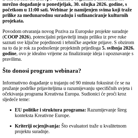
mrežno događanje u ponedjeljak, 30. ožujka 2026. godine, s
početkom u 11:00 sati. Webinar je namijenjen svima koji traže
prilike za međunarodnu suradnju i sufinanciranje kulturnih
projekata.
Povodom otvaranja novog Poziva za Europske projekte suradnje
(
COOP 2026
), potencijalni prijavitelji imaju priliku iz prve ruke
saznati sve ključne pojedinosti i tehničke aspekte prijave. S obzirom
na to da je rok za podnošenje projektnih prijedloga
5. svibnja 2026.
godine
, ovo je idealno vrijeme za finaliziranje ideja i upoznavanje s
pravilima.
Što donosi program webinara?
Informativno događanje u trajanju od 90 minuta fokusirat će se na
pružanje podrške prijaviteljima u razumijevanju specifičnih uvjeta i
očekivanja programa Kreativna Europa. Sudionici će proći kroz
sljedeće teme:
EU politike i struktura programa:
Razumijevanje šireg
konteksta Kreativne Europe.
Kriteriji ocjenjivanja:
Što evaluatori traže u kvalitetnom
projektu suradnje.