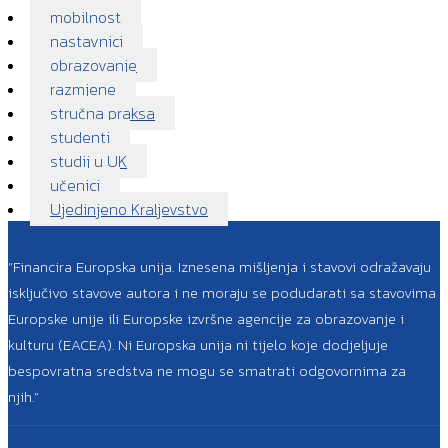
mobilnost
nastavnici
obrazovanje
razmjene
stručna praksa
studenti
studij u UK
učenici
Ujedinjeno Kraljevstvo
“Financira Europska unija. Iznesena mišljenja i stavovi odražavaju
isključivo stavove autora i ne moraju se podudarati sa stavovima
Europske unije ili Europske izvršne agencije za obrazovanje i
kulturu (EACEA). Ni Europska unija ni tijelo koje dodjeljuje
bespovratna sredstva ne mogu se smatrati odgovornima za
njih.”