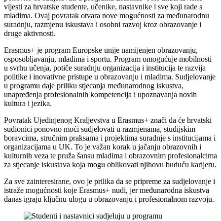
vijesti za hrvatske studente, učenike, nastavnike i sve koji rade s
mladima. Ovaj povratak otvara nove mogućnosti za međunarodnu
suradnju, razmjenu iskustava i osobni razvoj kroz obrazovanje i
druge aktivnosti.
Erasmus+ je program Europske unije namijenjen obrazovanju,
osposobljavanju, mladima i sportu. Program omogućuje mobilnosti
u svrhu učenja, potiče suradnju organizacija i institucija te razvija
politike i inovativne pristupe u obrazovanju i mladima. Sudjelovanje
u programu daje priliku stjecanja međunarodnog iskustva,
unapređenja profesionalnih kompetencija i upoznavanja novih
kultura i jezika.
Povratak Ujedinjenog Kraljevstva u Erasmus+ znači da će hrvatski
sudionici ponovno moći sudjelovati u razmjenama, studijskim
boravcima, stručnim praksama i projektima suradnje s institucijama i
organizacijama u UK. To je važan korak u jačanju obrazovnih i
kulturnih veza te pruža šansu mladima i obrazovnim profesionalcima
za stjecanje iskustava koja mogu oblikovati njihovu buduću karijeru.
Za sve zainteresirane, ovo je prilika da se pripreme za sudjelovanje i
istraže mogućnosti koje Erasmus+ nudi, jer međunarodna iskustva
danas igraju ključnu ulogu u obrazovanju i profesionalnom razvoju.