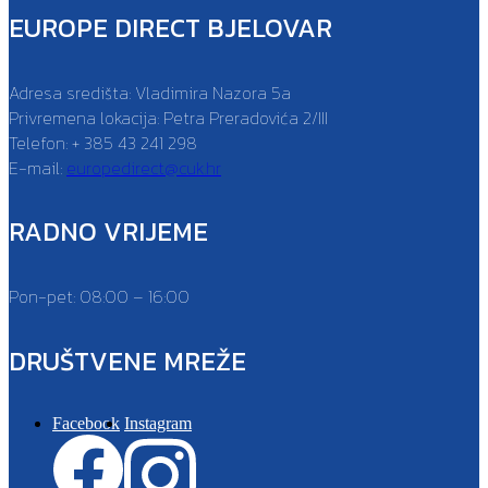
EUROPE DIRECT BJELOVAR
Adresa središta: Vladimira Nazora 5a
Privremena lokacija: Petra Preradovića 2/III
Telefon: + 385 43 241 298
E-mail:
europedirect@cuk.hr
RADNO VRIJEME
Pon-pet: 08:00 – 16:00
DRUŠTVENE MREŽE
Facebook
Instagram