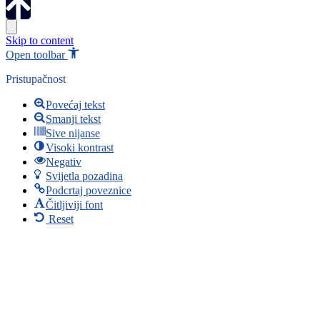
Skip to content
Open toolbar
Pristupačnost
Povećaj tekst
Smanji tekst
Sive nijanse
Visoki kontrast
Negativ
Svijetla pozadina
Podcrtaj poveznice
Čitljiviji font
Reset