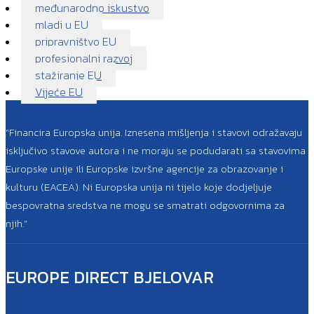
međunarodno iskustvo
mladi u EU
pripravništvo EU
profesionalni razvoj
stažiranje EU
Vijeće EU
“Financira Europska unija. Iznesena mišljenja i stavovi odražavaju
isključivo stavove autora i ne moraju se podudarati sa stavovima
Europske unije ili Europske izvršne agencije za obrazovanje i
kulturu (EACEA). Ni Europska unija ni tijelo koje dodjeljuje
bespovratna sredstva ne mogu se smatrati odgovornima za
njih.”
EUROPE DIRECT BJELOVAR