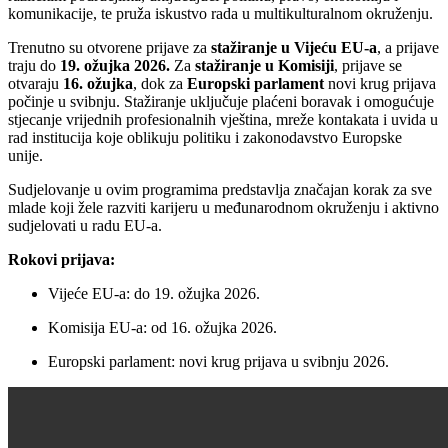
komunikacije, te pruža iskustvo rada u multikulturalnom okruženju.
Trenutno su otvorene prijave za
stažiranje u Vijeću EU-a
, a prijave
traju do
19. ožujka 2026.
Za
stažiranje u Komisiji
, prijave se
otvaraju
16. ožujka
, dok za
Europski parlament
novi krug prijava
počinje u svibnju. Stažiranje uključuje plaćeni boravak i omogućuje
stjecanje vrijednih profesionalnih vještina, mreže kontakata i uvida u
rad institucija koje oblikuju politiku i zakonodavstvo Europske
unije.
Sudjelovanje u ovim programima predstavlja značajan korak za sve
mlade koji žele razviti karijeru u međunarodnom okruženju i aktivno
sudjelovati u radu EU-a.
Rokovi prijava:
Vijeće EU-a: do 19. ožujka 2026.
Komisija EU-a: od 16. ožujka 2026.
Europski parlament: novi krug prijava u svibnju 2026.