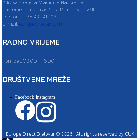
Adresa središta: Vladimira Nazora 5a
Privremena lokacija: Petra Preradovića 2/III
Telefon: + 385 43 241 298
E-mail:
europedirect@cuk.hr
RADNO VRIJEME
Pon-pet: 08:00 – 16:00
DRUŠTVENE MREŽE
Facebook
Instagram
Europe Direct Bjelovar © 2026 | AlL rights reserved by CUK