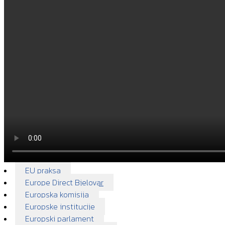
EU praksa
Europe Direct Bjelovar
Europska komisija
Europske institucije
Europski parlament