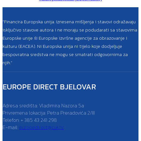
“Financira Europska unija. Iznesena mišljenja i stavovi odražavaju
isključivo stavove autora i ne moraju se podudarati sa stavovima
Europske unije ili Europske izvršne agencije za obrazovanje i
kulturu (EACEA). Ni Europska unija ni tijelo koje dodjeljuje
bespovratna sredstva ne mogu se smatrati odgovornima za
njih.”
EUROPE DIRECT BJELOVAR
Adresa središta: Vladimira Nazora 5a
Privremena lokacija: Petra Preradovića 2/III
Telefon: + 385 43 241 298
E-mail:
europedirect@cuk.hr