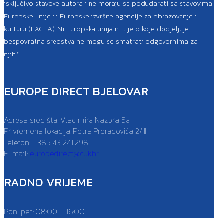
isključivo stavove autora i ne moraju se podudarati sa stavovima
Europske unije ili Europske izvršne agencije za obrazovanje i
kulturu (EACEA). Ni Europska unija ni tijelo koje dodjeljuje
bespovratna sredstva ne mogu se smatrati odgovornima za
njih.”
EUROPE DIRECT BJELOVAR
Adresa središta: Vladimira Nazora 5a
Privremena lokacija: Petra Preradovića 2/III
Telefon: + 385 43 241 298
E-mail:
europedirect@cuk.hr
RADNO VRIJEME
Pon-pet: 08:00 – 16:00