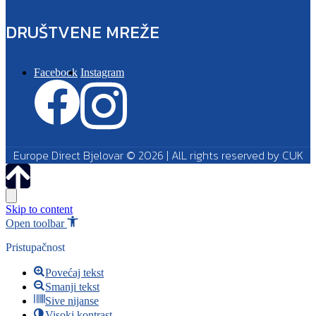
DRUŠTVENE MREŽE
Facebook
Instagram
Europe Direct Bjelovar © 2026 | AlL rights reserved by CUK
Skip to content
Open toolbar
Pristupačnost
Povećaj tekst
Smanji tekst
Sive nijanse
Visoki kontrast