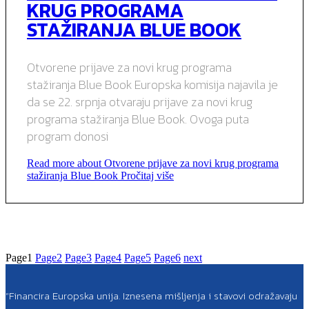
KRUG PROGRAMA
STAŽIRANJA BLUE BOOK
Otvorene prijave za novi krug programa
stažiranja Blue Book Europska komisija najavila je
da se 22. srpnja otvaraju prijave za novi krug
programa stažiranja Blue Book. Ovoga puta
program donosi
Read more about Otvorene prijave za novi krug programa
stažiranja Blue Book
Pročitaj više
Page
1
Page
2
Page
3
Page
4
Page
5
Page
6
next
“Financira Europska unija. Iznesena mišljenja i stavovi odražavaju