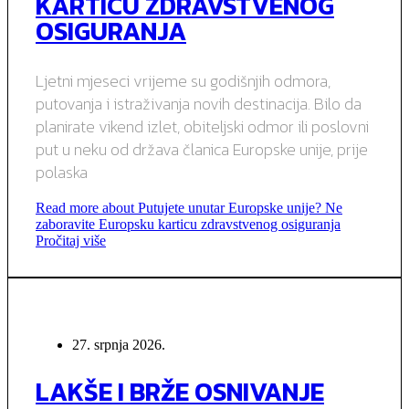
KARTICU ZDRAVSTVENOG
OSIGURANJA
Ljetni mjeseci vrijeme su godišnjih odmora,
putovanja i istraživanja novih destinacija. Bilo da
planirate vikend izlet, obiteljski odmor ili poslovni
put u neku od država članica Europske unije, prije
polaska
Read more about Putujete unutar Europske unije? Ne
zaboravite Europsku karticu zdravstvenog osiguranja
Pročitaj više
27. srpnja 2026.
LAKŠE I BRŽE OSNIVANJE