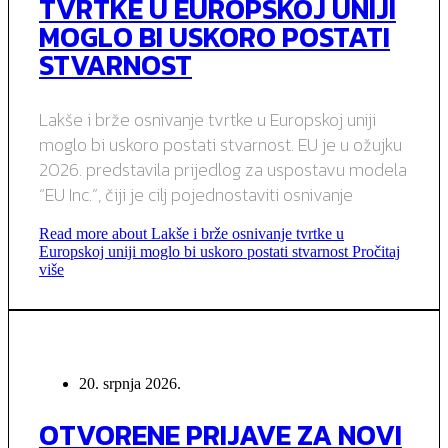
TVRTKE U EUROPSKOJ UNIJI
MOGLO BI USKORO POSTATI
STVARNOST
Lakše i brže osnivanje tvrtke u Europskoj uniji
moglo bi uskoro postati stvarnost. EU je u ožujku
2026. predstavila prijedlog za uspostavu modela
“EU Inc.”, čiji je cilj pojednostaviti osnivanje
Read more about Lakše i brže osnivanje tvrtke u
Europskoj uniji moglo bi uskoro postati stvarnost
Pročitaj
više
20. srpnja 2026.
OTVORENE PRIJAVE ZA NOVI