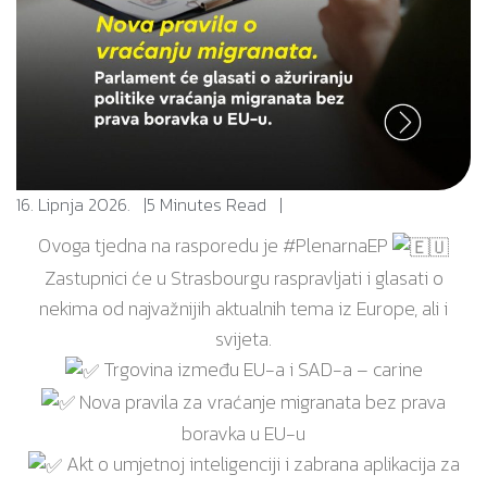
16. Lipnja 2026.
5 Minutes Read
Ovoga tjedna na rasporedu je
#PlenarnaEP
Zastupnici će u Strasbourgu raspravljati i glasati o
nekima od najvažnijih aktualnih tema iz Europe, ali i
svijeta.
Trgovina između EU-a i SAD-a – carine
Nova pravila za vraćanje migranata bez prava
boravka u EU-u
Akt o umjetnoj inteligenciji i zabrana aplikacija za