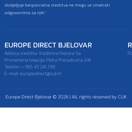
dodjeljuje bespovratna sredstva ne mogu se smatrati
odgovornima za njih.”
EUROPE DIRECT BJELOVAR
R
Adresa središta: Vladimira Nazora 5a
P
Privremena lokacija: Petra Preradovića 2/III
Telefon: + 385 43 241 298
E-mail:
europedirect@cuk.hr
Europe Direct Bjelovar © 2026 | AlL rights reserved by CUK