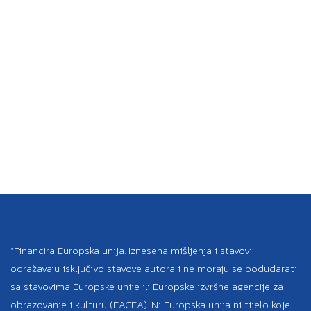
“Financira Europska unija. Iznesena mišljenja i stavovi
odražavaju isključivo stavove autora i ne moraju se podudarati
sa stavovima Europske unije ili Europske izvršne agencije za
obrazovanje i kulturu (EACEA). Ni Europska unija ni tijelo koje