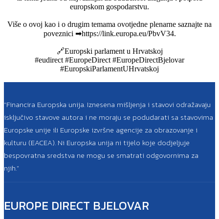
europskom gospodarstvu.
Više o ovoj kao i o drugim temama ovotjedne plenarne saznajte na
poveznici ➡https://link.europa.eu/PbvV34.
🔗Europski parlament u Hrvatskoj
#eudirect
#EuropeDirect
#EuropeDirectBjelovar
#EuropskiParlamentUHrvatskoj
“Financira Europska unija. Iznesena mišljenja i stavovi odražavaju
isključivo stavove autora i ne moraju se podudarati sa stavovima
Europske unije ili Europske izvršne agencije za obrazovanje i
kulturu (EACEA). Ni Europska unija ni tijelo koje dodjeljuje
bespovratna sredstva ne mogu se smatrati odgovornima za
njih.”
EUROPE DIRECT BJELOVAR