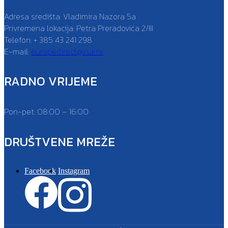
Adresa središta: Vladimira Nazora 5a
Privremena lokacija: Petra Preradovića 2/III
Telefon: + 385 43 241 298
E-mail:
europedirect@cuk.hr
RADNO VRIJEME
Pon-pet: 08:00 – 16:00
DRUŠTVENE MREŽE
Facebook
Instagram