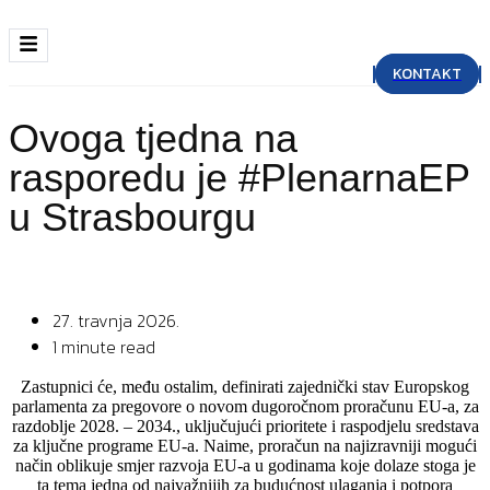
KONTAKT
Ovoga tjedna na
rasporedu je #PlenarnaEP
u Strasbourgu
27. travnja 2026.
1 minute read
Zastupnici će, među ostalim, definirati zajednički stav Europskog
parlamenta za pregovore o novom dugoročnom proračunu EU-a, za
razdoblje 2028. – 2034., uključujući prioritete i raspodjelu sredstava
za ključne programe EU-a. Naime, proračun na najizravniji mogući
način oblikuje smjer razvoja EU-a u godinama koje dolaze stoga je
ta tema jedna od najvažnijih za budućnost ulaganja i potpora