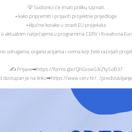
💡 Sudionici će imati priliku saznati:
• kako pripremiti i prijaviti projektne prijedloge
• ključne korake u izradi EU projekata
e o aktualnim natječajima u programima CERV i Kreativna Eur
o udrugama, organizacijama i svima koji žele razvijati proj
✍️ Prijave➡
https://forms.gle/QhGsswG3rZtySoB37
d dostupan je na linku➡
https://www.cerv.hr/…/predstavljan