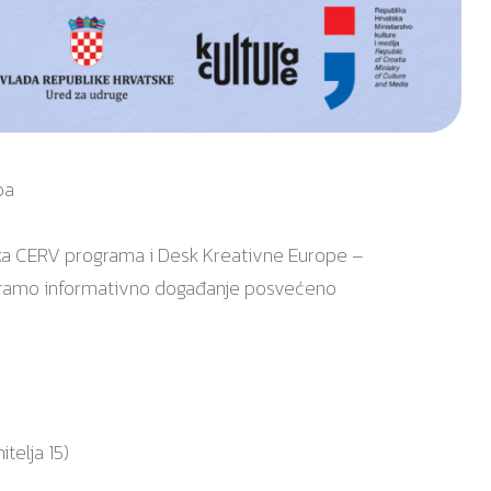
pa
čka CERV programa i Desk Kreativne Europe –
aniziramo informativno događanje posvećeno
telja 15)