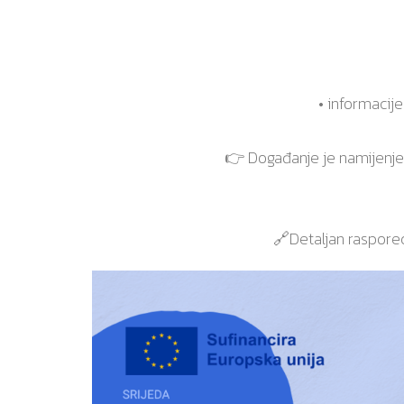
• informacij
👉 Događanje je namijenjen
🔗Detaljan raspore