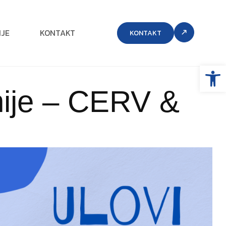
IJE
KONTAKT
KONTAKT
Open
nije – CERV &