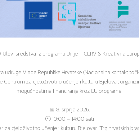
 Ulovi sredstva iz programa Unije – CERV & Kreativna Euro
m za udruge Vlade Republike Hrvatske (Nacionalna kontakt to
) te Centrom za cjeloživotno učenje i kulturu Bjelovar, org
mogućnostima financiranja kroz EU programe.
📅 8. srpnja 2026.
🕙 10:00 – 14:00 sati
r za cjeloživotno učenje i kulturu Bjelovar (Trg hrvatskih brani