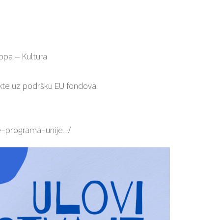
opa – Kultura
ekte uz podršku EU fondova.
je-programa-unije…/