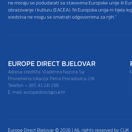
ne moraju se podudarati sa stavovima Europske unije ili Eu
obrazovanje i kulturu (EACEA). Ni Europska unija ni tijelo k
sredstva ne mogu se smatrati odgovornima za njih.”
EUROPE DIRECT BJELOVAR
Adresa središta: Vladimira Nazora 5a
Privremena lokacija: Petra Preradovića 2/III
Telefon: + 385 43 241 298
E-mail:
europedirect@cuk.hr
Europe Direct Bjelovar © 2026 | AlL rights reserved by CUK