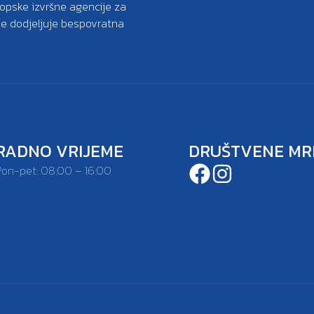
ropske izvršne agencije za
oje dodjeljuje bespovratna
RADNO VRIJEME
DRUŠTVENE MR
Pon-pet: 08:00 – 16:00