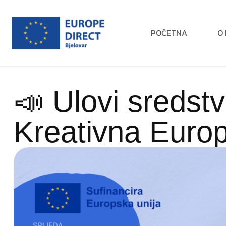
POČETNA
O
📣 Ulovi sredst
Kreativna Euro